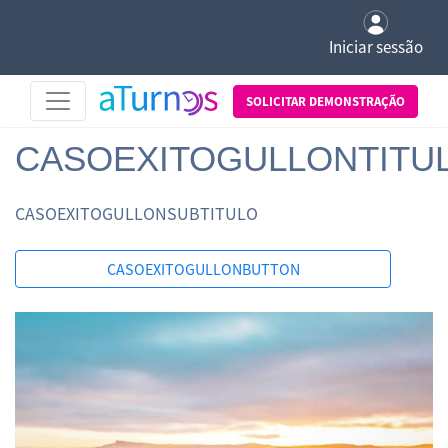
Iniciar sessão
SOLICITAR DEMONSTRAÇÃO
CASOEXITOGULLONTITU
CASOEXITOGULLONSUBTITULO
CASOEXITOGULLONBUTTON