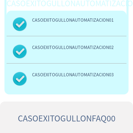
CASOEXITOGULLONAUTOMATIZACI
CASOEXITOGULLONAUTOMATIZACION01
CASOEXITOGULLONAUTOMATIZACION02
CASOEXITOGULLONAUTOMATIZACION03
CASOEXITOGULLONFAQ00